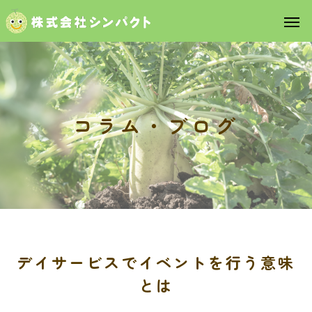
コ
ラ
ム
・
ブ
ロ
グ
デイサービスでイベントを行う意味
とは