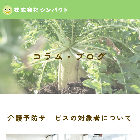
コ
ラ
ム
・
ブ
ロ
グ
介護予防サービスの対象者について