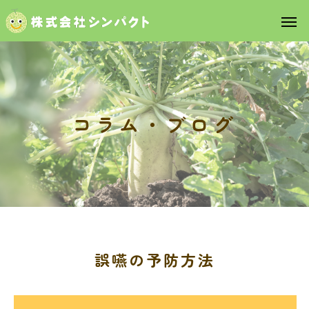
コ
ラ
ム
・
ブ
ロ
グ
誤嚥の予防方法